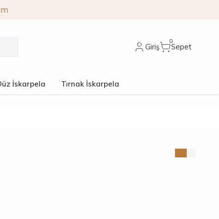
0
Giriş
Sepet
Düz İskarpela
Tırnak İskarpela