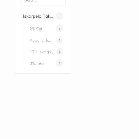
İskarpela Takımları
8
2'li Set
1
Avuç İçi İskarpela Takımı
1
12'li İskarpela Seti
1
3'lü Set
1