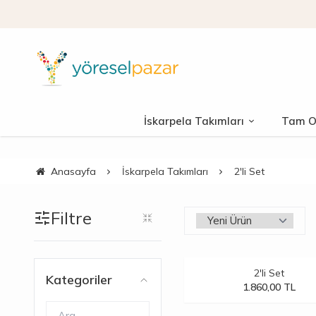
İskarpela Takımları
Tam Ol
Anasayfa
İskarpela Takımları
2'li Set
Filtre
2'li Set
Kategoriler
1.860,00
TL