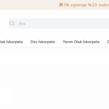
🎁 İlk siparişe %10 indirim
uk İskarpela
Düz İskarpela
Yarım Oluk İskarpela