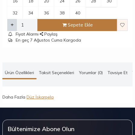
16
18
20
24
26
28
30
32
34
36
38
40
Sepete Ekle
Fiyat Alarmı
Paylaş
En geç 7 Ağustos Cuma Kargoda
Ürün Özellikleri
Taksit Seçenekleri
Yorumlar (0)
Tavsiye Et
T
Daha Fazla
Düz İskarpela
Bültenimize Abone Olun