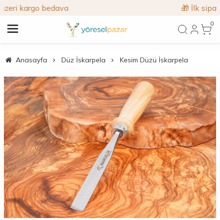
🎁 İlk siparişe %10 indirim
0
Anasayfa
Düz İskarpela
Kesim Düzü İskarpela