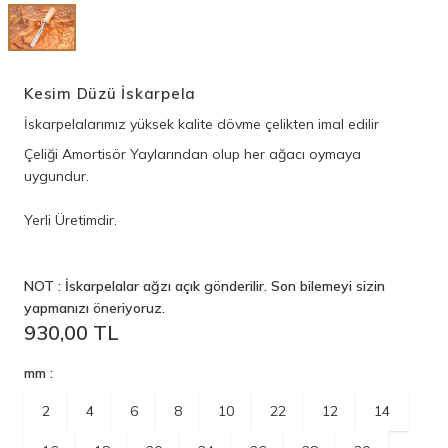
Kesim Düzü İskarpela
İskarpelalarımız yüksek kalite dövme çelikten imal edilir
Çeliği Amortisör Yaylarından olup her ağacı oymaya
uygundur.
Yerli Üretimdir.
NOT : İskarpelalar ağzı açık gönderilir. Son bilemeyi sizin
yapmanızı öneriyoruz.
930,00
TL
mm :
2
4
6
8
10
22
12
14