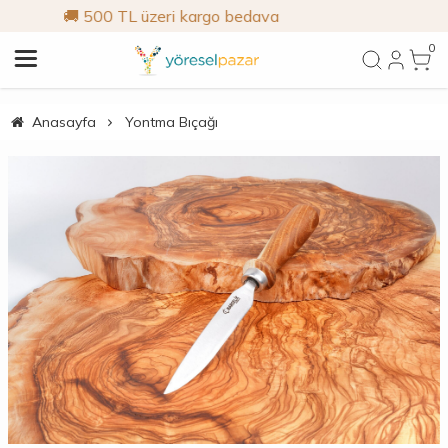
argo bedava
🎁 İlk siparişe %10
0
Anasayfa
Yontma Bıçağı