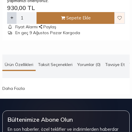
yapmanızı öneriyoruz.
930,00
TL
Sepete Ekle
Fiyat Alarmı
Paylaş
En geç 9 Ağustos Pazar Kargoda
Ürün Özellikleri
Taksit Seçenekleri
Yorumlar (0)
Tavsiye Et
T
Daha Fazla
Bültenimize Abone Olun
En son haberler, özel teklifler ve indirimlerden haberdar